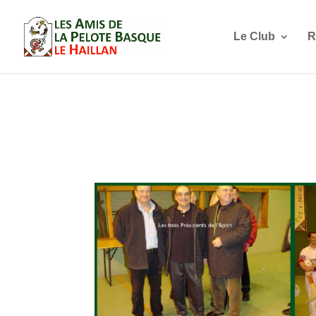
Le Club
R