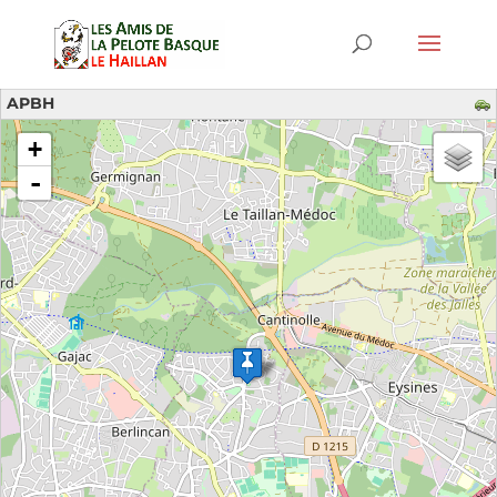
APBH
chargement de la carte - veuillez patienter...
+
-