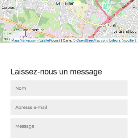
1 km
3000 ft
MapsMarker.com
(
Leaflet
/
icons
) | Carte: ©
OpenStreetMap contributeurs
(
modifier
)
Laissez-nous un message